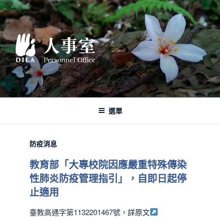
跳
至
主
要
內
容
選單
防疫消息
教育部「大專校院因應嚴重特殊傳染
性肺炎防疫管理指引」，自即日起停
止適用
臺教高通字第1132201467號，
詳原文