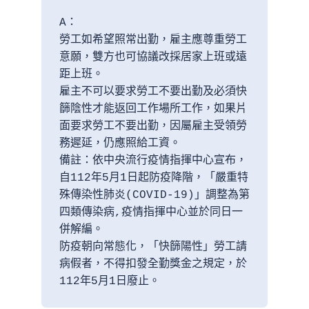
A：

勞工如希望照常出勤，雇主應尊重勞工
意願，雙方也可協議改採居家上班或遠
距上班。

雇主不可以要求勞工不要出勤及必須快
篩陰性才能返回工作場所工作，如果片
面要求勞工不要出勤，因屬雇主受領勞
務遲延，仍應照給工資。

備註：依中央流行疫情指揮中心宣布，
自112年5月1日起防疫降階，「嚴重特
殊傳染性肺炎(COVID-19)」調整為第
四類傳染病,疫情指揮中心並於同日一
併解編。

防疫朝向常態化，「快篩陽性」勞工請
病假者，不得扣發全勤獎金之規定，於
112年5月1日廢止。