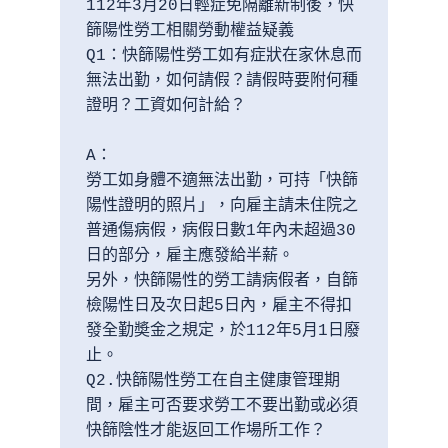
112年3月20日輕症免隔離新制後，快
篩陽性勞工相關勞動權益疑義

Q1：快篩陽性勞工如有症狀在家休息而
無法出勤，如何請假？請假時要附何種
證明？工資如何計給？

A：

勞工如身體不適無法出勤，可持「快篩
陽性證明的照片」，向雇主請未住院之
普通傷病假，病假日數1年內未超過30
日的部分，雇主應發給半薪。

另外，快篩陽性的勞工請病假者，自篩
檢陽性日及次日起5日內，雇主不得扣
發全勤奬金之規定，於112年5月1日廢
止。

Q2.快篩陽性勞工在自主健康管理期
間，雇主可否要求勞工不要出勤或必須
快篩陰性才能返回工作場所工作？
