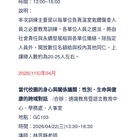
時間：13:00~16:00
說明：
本次訓練主要是以每單位負責溫室氣體盤查人
員之必要教育訓練，各單位人員之選派，將由
社會責任與永續發展組與各單位連絡。除指定
人員外，開放數位名額給與校內其他同仁，上
課總人數約為20-25人左右。
2026(115)年04月
當代校園的身心與關係議題：性別、生命與健
康的跨域對話
/合辦：通識教育暨語言教育中
心、學務處、人事室
地點：GC103
時間：2026/04/22(三)13:30~16:30
講師：林思靜老師