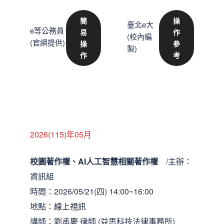
簡
操
臺北e大
e等公務員
易
作
(校內編
(官網提供)
操
參
製)
作
考
2026(115)年05月
校園著作權、AI人工智慧相關著作權
/主辦：
資訊組
時間：2026/05/21(四) 14:00~16:00
地點：
線上視訊
講師：劉承慶 律師 (益思科技法律事務所)