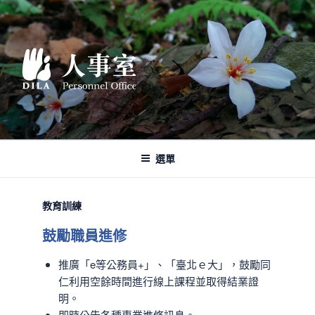
跳
至
主
要
內
容
選單
教育訓練
鼓勵職員進修
推廣「e等公務員+」、「臺北ｅ大」，鼓勵同
仁利用空餘時間進行線上課程並取得結業證
明。
即時公告各種專業進修訊息。