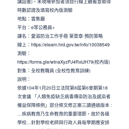
講話後)，未現場參加者須自行線上觀看並取得
時數認證及填寫校內版測驗
地點：雲集廳
平台：e等公務員+
課名：愛滋防治工作手冊 第壹章-預防策略
線上：
https://elearn.hrd.gov.tw/info/10038549
測驗：
https://forms.gle/wtnaXyzPJ4RxtJH79
(校內版)
對象：全校教職員 (全校性教育訓練)
說明：
依據104年1月20日立法院第8屆第6會期第18
次會議 「人類免疫缺乏病毒傳染防治及感染者
權益保障條例」部分條文修正案三讀通過版本 :
…疾病教育乃生命教育的重要環節，故於各級
學校…針對學校老師與行政人員每學期應安排