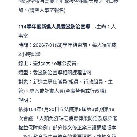
*歡迎全校有需要了解或複習相關業務之同仁參
加。(請與人事室報名)
114學年度新進人員愛滋防治宣導
/主辦：人
事室
時間：2026/7/31(四)學年結束前，每人須完成
2小時認證
線上：
臺北e大
/
e等公務員+
類型：愛滋防治宣導相關課程皆可
對象：新進之專任職員(組員、行政組員、主
管)、專案或計畫人員(全職勞務或行政職)
說明：
依據104年1月20日立法院第8屆第6會期第18
次會議 「人類免疫缺乏病毒傳染防治及感染者
權益保障條例」部分條文修正案三讀通過版本 :
…疾病教育乃生命教育的重要環節，故於各級